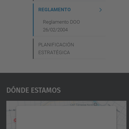
g
REGLAMENTO
a
c
Reglamento DOO
26/02/2004
i
ó
PLANIFICACIÓN
n
ESTRATÉGICA
Dónde Estamos
Necesitamos su consentimiento
para cargar el servicio Google Maps.