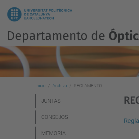
Departamento de
Óptic
Inicio
Archivo
REGLAMENTO
RE
N
JUNTAS
a
CONSEJOS
v
Regl
e
MEMORIA